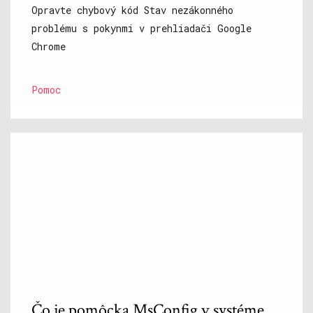
Opravte chybový kód Stav nezákonného
problému s pokynmi v prehliadači Google
Chrome
Pomoc
Čo je pomôcka MsConfig v systéme